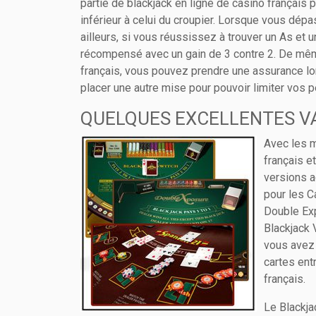
partie de blackjack en ligne de casino français 
inférieur à celui du croupier. Lorsque vous dé
ailleurs, si vous réussissez à trouver un As et 
récompensé avec un gain de 3 contre 2. De même
français, vous pouvez prendre une assurance lor
placer une autre mise pour pouvoir limiter vos pe
QUELQUES EXCELLENTES VA
Avec les m
français e
versions a
pour les C
Double Expo
Blackjack 
vous avez 
cartes ent
français.
Le Blackja