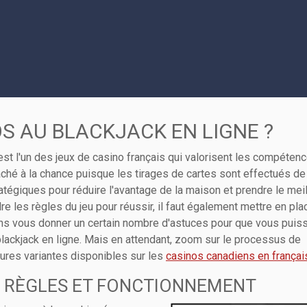
 AU BLACKJACK EN LIGNE ?
st l'un des jeux de casino français qui valorisent les compéten
taché à la chance puisque les tirages de cartes sont effectués de
atégiques pour réduire l'avantage de la maison et prendre le meil
dre les règles du jeu pour réussir, il faut également mettre en pl
ons vous donner un certain nombre d'astuces pour que vous puis
lackjack en ligne. Mais en attendant, zoom sur le processus de
eures variantes disponibles sur les
casinos canadiens en françai
: RÈGLES ET FONCTIONNEMENT