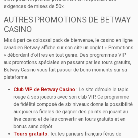
exigences de mises de 50x.
AUTRES PROMOTIONS DE BETWAY
CASINO
Mis à part ce colossal pack de bienvenue, le casino en ligne
canadien Betway affiche sur son site un onglet « Promotions
» débordant d'offres en tout genre. Des programmes VIP
aux promotions spéciales en passant par les tours gratuits,
Betway Casino vous fait passer de bons moments sur sa
plateforme.
Club VIP de Betway Casino
: Le site déroule le tapis
rouge à ses joueurs avec son club VIP. Ce programme
de fidélité composé de six niveaux donne la possibilité
aux joueurs fidèles de gagner des points en jouant au
live casino et de les convertir en tours gratuits et en
bonus sans dépôt.
Tours gratuits
: Ici, les parieurs français férus de