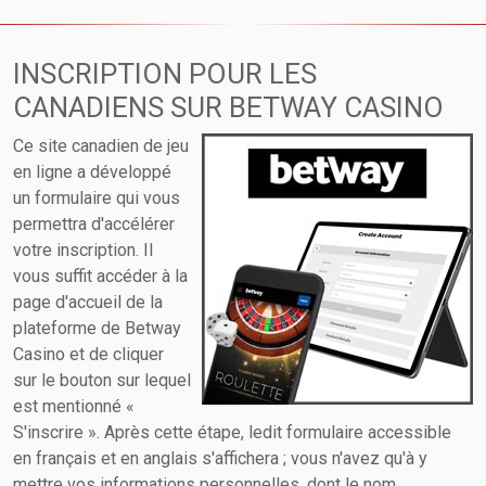
INSCRIPTION POUR LES
CANADIENS SUR BETWAY CASINO
Ce site canadien de jeu
en ligne a développé
un formulaire qui vous
permettra d'accélérer
votre inscription. Il
vous suffit accéder à la
page d'accueil de la
plateforme de Betway
Casino et de cliquer
sur le bouton sur lequel
est mentionné «
S'inscrire ». Après cette étape, ledit formulaire accessible
en français et en anglais s'affichera ; vous n'avez qu'à y
mettre vos informations personnelles, dont le nom