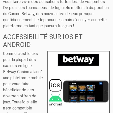
vous faire vivre des sensations fortes lors de vos parties.
De plus, ces fournisseurs de logiciels mettent à disposition
du Casino Betway, des nouveautés de jeux presque
quotidiennement. Le top pour ne jamais s'ennuyer sur cette
plateforme en tant que joueurs français !
ACCESSIBILITÉ SUR IOS ET
ANDROID
Comme c'est le cas
pour la plupart des
casinos en ligne,
Betway Casino a lancé
une plateforme mobile
pour vous faire
bénéficier de ses
diverses offres de
jeux. Toutefois, elle
n'est compatible