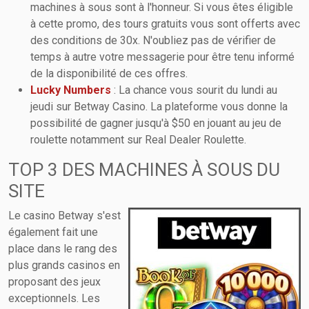
machines à sous sont à l'honneur. Si vous êtes éligible
à cette promo, des tours gratuits vous sont offerts avec
des conditions de 30x. N'oubliez pas de vérifier de
temps à autre votre messagerie pour être tenu informé
de la disponibilité de ces offres.
Lucky Numbers
: La chance vous sourit du lundi au
jeudi sur Betway Casino. La plateforme vous donne la
possibilité de gagner jusqu'à $50 en jouant au jeu de
roulette notamment sur Real Dealer Roulette.
TOP 3 DES MACHINES À SOUS DU
SITE
Le casino Betway s'est
également fait une
place dans le rang des
plus grands casinos en
proposant des jeux
exceptionnels. Les